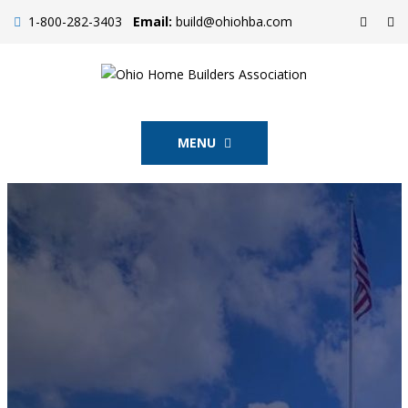
1-800-282-3403
Email:
build@ohiohba.com
MENU